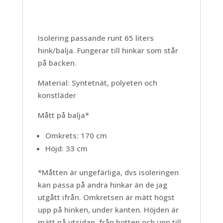
Isolering passande runt 65 liters
hink/balja. Fungerar till hinkar som står
på backen.
Material: Syntetnät, polyeten och
konstläder
Mått på balja*
Omkrets: 170 cm
Höjd: 33 cm
*Måtten är ungefärliga, dvs isoleringen
kan passa på andra hinkar än de jag
utgått ifrån. Omkretsen är mätt högst
upp på hinken, under kanten. Höjden är
mätt på utsidan, från botten och upp till