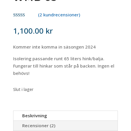
(
2
kundrecensioner)
Betygsatt
5.00
av 5
1,100.00
kr
baserat på
kundrecensi
oner
Kommer inte komma in säsongen 2024
Isolering passande runt 65 liters hink/balja.
Fungerar till hinkar som står på backen. Ingen el
behövs!
Slut i lager
Beskrivning
Recensioner (2)