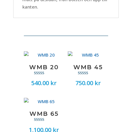
kanten.
WMB 20
WMB 45
Betygsatt
Betygsatt
540.00
kr
750.00
kr
4.57
5.00
av 5
av 5
WMB 65
Betygsatt
1,100.00
kr
5.00