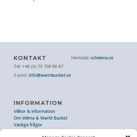
av 5
KONTAKT
Hemsida:
schelena.se
Tel: +46 (0) 73 708 86 87
E-post:
info@warmbucket.se
INFORMATION
Villkor & information
Om Wilma & WarM Bucket
Vanliga frågor
Cookie Policy